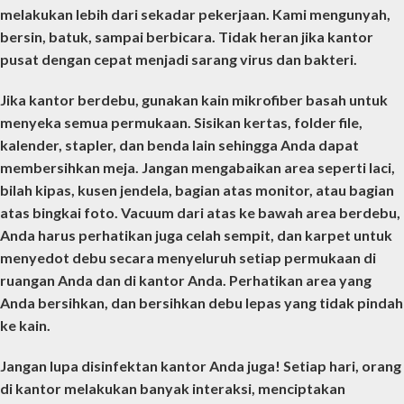
melakukan lebih dari sekadar pekerjaan. Kami mengunyah,
bersin, batuk, sampai berbicara. Tidak heran jika kantor
pusat dengan cepat menjadi sarang virus dan bakteri.
Jika kantor berdebu, gunakan kain mikrofiber basah untuk
menyeka semua permukaan. Sisikan kertas, folder file,
kalender, stapler, dan benda lain sehingga Anda dapat
membersihkan meja. Jangan mengabaikan area seperti laci,
bilah kipas, kusen jendela, bagian atas monitor, atau bagian
atas bingkai foto. Vacuum dari atas ke bawah area berdebu,
Anda harus perhatikan juga celah sempit, dan karpet untuk
menyedot debu secara menyeluruh setiap permukaan di
ruangan Anda dan di kantor Anda. Perhatikan area yang
Anda bersihkan, dan bersihkan debu lepas yang tidak pindah
ke kain.
Jangan lupa disinfektan kantor Anda juga! Setiap hari, orang
di kantor melakukan banyak interaksi, menciptakan