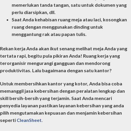
memerlukan tanda tangan, satu untuk dokumen yang
perlu diarsipkan, dll.
Saat Anda kehabisan ruang meja atau laci, kosongkan
ruang dengan menggunakan dinding untuk
menggantung rak atau papan tulis.
Rekan kerja Anda akan ikut senang melihat meja Anda yang
tertata rapi, begitu pula pikiran Anda! Ruang kerja yang
terorganisir mengurangi gangguan dan mendorong
produktivitas. Lalu bagaimana dengan satu kantor?
Untuk membersihkan kantor yang kotor, Anda bisa coba
memanggil jasa kebersihan dengan peralatan lengkap dan
skill bersih-bersih yang terjamin. Saat Anda mencari
penyedia layanan pastikan layanan kebersihan yang anda
pilih mengutamakan kepuasan dan menjamin kebersihan
seperti
CleanSheet.