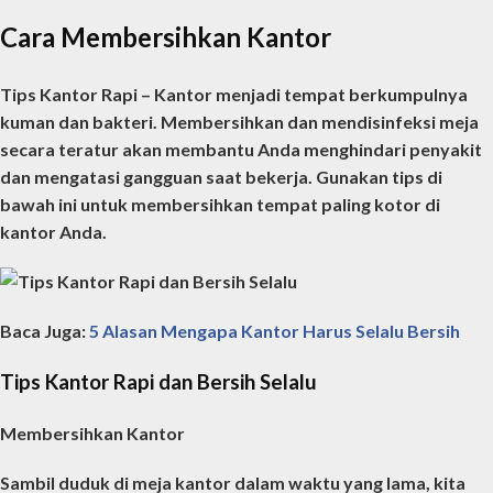
Cara Membersihkan Kantor
Tips Kantor Rapi – Kantor menjadi tempat berkumpulnya
kuman dan bakteri. Membersihkan dan mendisinfeksi meja
secara teratur akan membantu Anda menghindari penyakit
dan mengatasi gangguan saat bekerja. Gunakan tips di
bawah ini untuk membersihkan tempat paling kotor di
kantor Anda.
Baca Juga
:
5 Alasan Mengapa Kantor Harus Selalu Bersih
Tips Kantor Rapi dan Bersih Selalu
Membersihkan Kantor
Sambil duduk di meja kantor dalam waktu yang lama, kita