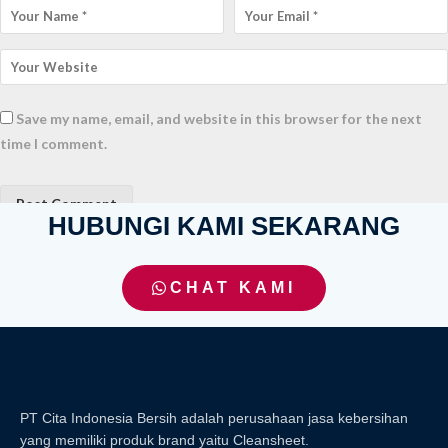
Save my name, email, and website in this browser for the next
time I comment.
HUBUNGI KAMI SEKARANG
CHAT KAMI
PT Cita Indonesia Bersih adalah perusahaan jasa kebersihan
yang memiliki produk brand yaitu Cleansheet.