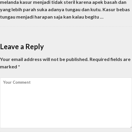
melanda kasur menjadi tidak steril karena apek basah dan
yang lebih parah suka adanya tungau dan kutu. Kasur bebas
tungau menjadi harapan saja kan kalau begitu …
Leave a Reply
Your email address will not be published.
Required fields are
marked
*