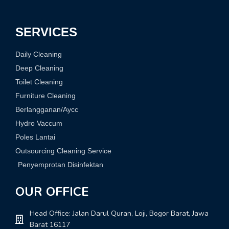
SERVICES
Daily Cleaning
Deep Cleaning
Toilet Cleaning
Furniture Cleaning
Berlangganan/Aycc
Hydro Vaccum
Poles Lantai
Outsourcing Cleaning Service
Penyemprotan Disinfektan
OUR OFFICE
Head Office: Jalan Darul Quran, Loji, Bogor Barat, Jawa
Barat 16117