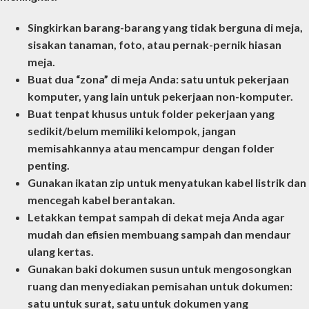
Singkirkan barang-barang yang tidak berguna di meja,
sisakan tanaman, foto, atau pernak-pernik hiasan
meja.
Buat dua “zona” di meja Anda: satu untuk pekerjaan
komputer, yang lain untuk pekerjaan non-komputer.
Buat tenpat khusus untuk folder pekerjaan yang
sedikit/belum memiliki kelompok, jangan
memisahkannya atau mencampur dengan folder
penting.
Gunakan ikatan zip untuk menyatukan kabel listrik dan
mencegah kabel berantakan.
Letakkan tempat sampah di dekat meja Anda agar
mudah dan efisien membuang sampah dan mendaur
ulang kertas.
Gunakan baki dokumen susun untuk mengosongkan
ruang dan menyediakan pemisahan untuk dokumen:
satu untuk surat, satu untuk dokumen yang