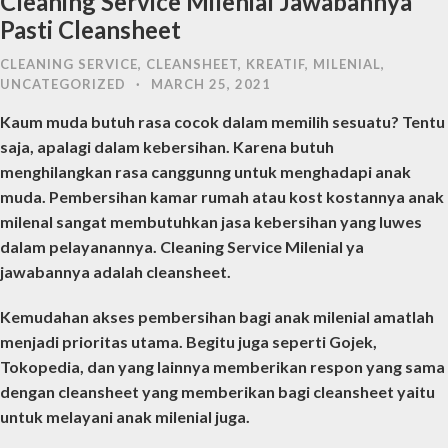
Cleaning Service Milenial Jawabannya
Pasti Cleansheet
CLEANING SERVICE
,
CLEANSHEET
,
KREATIF
,
MILENIAL
,
UNCATEGORIZED
·
MARCH 25, 2021
Kaum muda butuh rasa cocok dalam memilih sesuatu?
Tentu
saja, apalagi dalam kebersihan.
Karena butuh
menghilangkan rasa canggunng untuk menghadapi anak
muda.
Pembersihan kamar rumah atau kost kostannya anak
milenal sangat membutuhkan jasa kebersihan yang luwes
dalam pelayanannya.
Cleaning Service Milenial ya
jawabannya adalah cleansheet.
Kemudahan akses pembersihan bagi anak milenial amatlah
menjadi prioritas utama.
Begitu juga seperti Gojek,
Tokopedia, dan yang lainnya memberikan respon yang sama
dengan cleansheet yang memberikan bagi cleansheet yaitu
untuk melayani anak milenial juga.