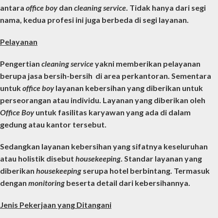
antara
office boy
dan
cleaning service
. Tidak hanya dari segi
nama, kedua profesi ini juga berbeda di segi layanan.
Pelayanan
Pengertian
cleaning service
yakni memberikan pelayanan
berupa jasa bersih-bersih di area perkantoran. Sementara
untuk
office boy
layanan kebersihan yang diberikan untuk
perseorangan atau individu. Layanan yang diberikan oleh
Office Boy
untuk fasilitas karyawan yang ada di dalam
gedung atau kantor tersebut.
Sedangkan layanan kebersihan yang sifatnya keseluruhan
atau holistik disebut
housekeeping
. Standar layanan yang
diberikan
housekeeping
serupa hotel berbintang. Termasuk
dengan
monitoring
beserta detail dari kebersihannya.
Jenis Pekerjaan yang Ditangani