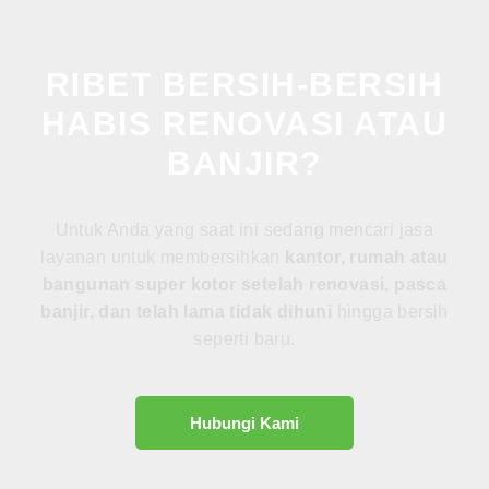
RIBET BERSIH-BERSIH
HABIS RENOVASI ATAU
BANJIR?
Untuk Anda yang saat ini sedang mencari jasa
layanan untuk membersihkan
kantor, rumah atau
bangunan super kotor setelah renovasi, pasca
banjir, dan telah lama tidak dihuni
hingga bersih
seperti baru.
Hubungi Kami